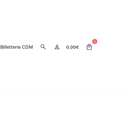
0
Billetterie CDM
0,00
€